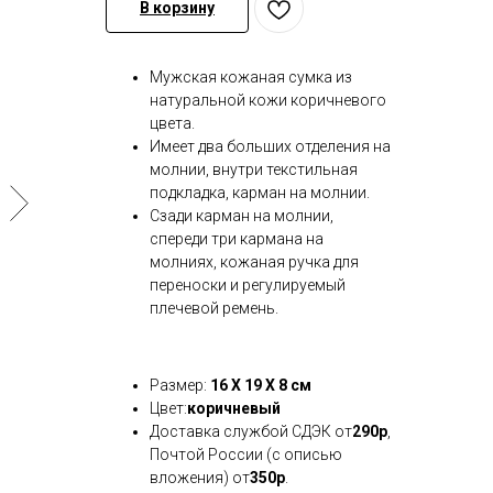
В корзину
Мужская кожаная сумка из
натуральной кожи коричневого
цвета.
Имеет два больших отделения на
молнии, внутри текстильная
подкладка, карман на молнии.
Сзади карман на молнии,
спереди три кармана на
молниях, кожаная ручка для
переноски и регулируемый
плечевой ремень.
Размер:
16 X 19 X 8 см
Цвет:
коричневый
Доставка службой СДЭК от
290р
,
Почтой России (с описью
вложения) от
350р
.