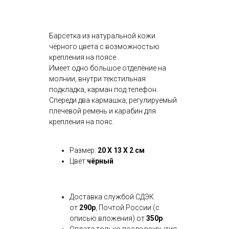
В корзину
Барсетка из натуральной кожи
чёрного цвета с возможностью
крепления на поясе .
Имеет одно большое отделение на
молнии, внутри текстильная
подкладка, карман под телефон.
Спереди два кармашка, регулируемый
плечевой ремень и карабин для
крепления на пояс.
Размер:
20 X 13 X 2 см
Цвет:
чёрный
Доставка службой СДЭК
от
290р
, Почтой России (с
описью вложения) от
350р
.