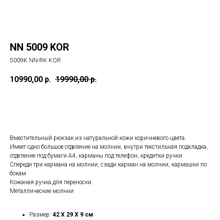
NN 5009 KOR
5009K NN-RK KOR
10990,00
р.
19990,00
р.
В корзину
Вместительный рюкзак из натуральной кожи коричневого цвета.
Имеет одно большое отделение на молнии, внутри текстильная подкладка,
отделение под бумаги А4, карманы под телефон, кредитки ручки
Спереди три кармана на молнии, сзади карман на молнии, кармашки по
бокам
Кожаная ручка для переноски.
Металлические молнии
Размер:
42 X 29 X 9 см