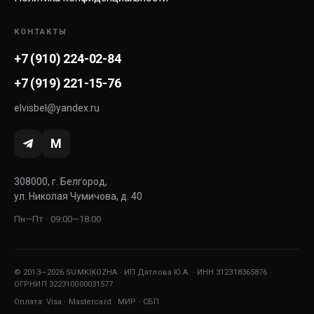
КОНТАКТЫ
+7 (910) 224-02-84
+7 (919) 221-15-76
elvisbel@yandex.ru
M
308000, г. Белгород,
ул. Николая Чумичова, д. 40
Пн—Пт · 09:00—18:00
© 2013—2026 SUMKIKOZHA · ИП Дятлова Ю.А. · ИНН 312318365876 ·
ОГРНИП 322310000031577
Оплата: Visa · Mastercard · МИР · СБП