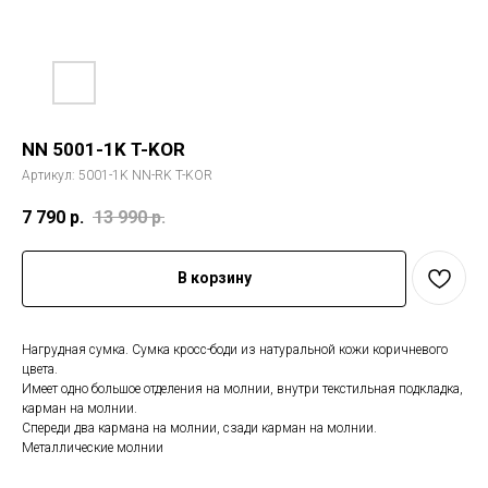
NN 5001-1K T-KOR
Артикул:
5001-1K NN-RK T-KOR
7 790
р.
13 990
р.
В корзину
Нагрудная сумка. Сумка кросс-боди из натуральной кожи коричневого
цвета.
Имеет одно большое отделения на молнии, внутри текстильная подкладка,
карман на молнии.
Спереди два кармана на молнии, сзади карман на молнии.
Металлические молнии