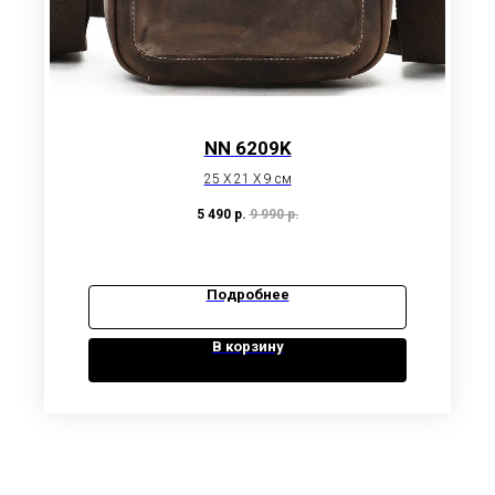
NN 6209K
25 X 21 X 9 см
5 490
р.
9 990
р.
Подробнее
В корзину