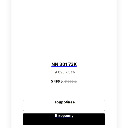
NN 30173K
19 X 25 X 3 см
5 490
р.
8 990
р.
Подробнее
В корзину