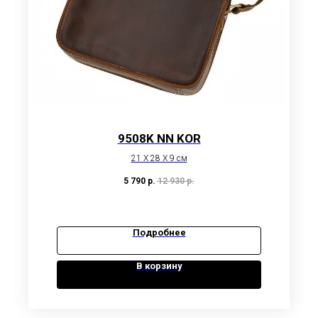
9508K NN KOR
21 X 28 X 9 см
5 790
р.
12 930
р.
Подробнее
В корзину